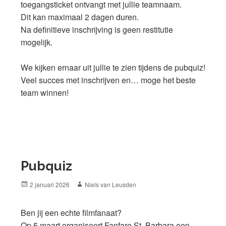
toegangsticket ontvangt met jullie teamnaam.
Dit kan maximaal 2 dagen duren.
Na definitieve inschrijving is geen restitutie
mogelijk.
We kijken ernaar uit jullie te zien tijdens de pubquiz!
Veel succes met inschrijven en… moge het beste
team winnen!
Pubquiz
Posted
Author
2 januari 2026
Niels van Leusden
on
Ben jij een echte filmfanaat?
Op 5 maart organiseert Fanfare St. Barbara een