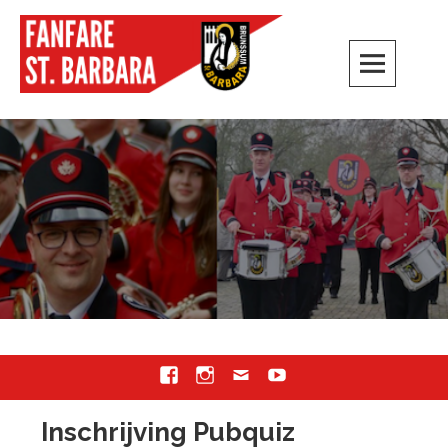
Skip
to
content
Fanfare Sint Barbara
BRUNSSUM
Facebook
Instagram
Email
Youtube
Inschrijving Pubquiz