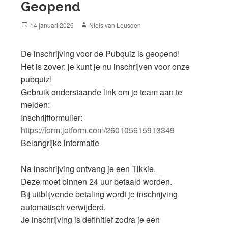
Geopend
Posted
Author
14 januari 2026
Niels van Leusden
on
De inschrijving voor de Pubquiz is geopend!
Het is zover: je kunt je nu inschrijven voor onze
pubquiz!
Gebruik onderstaande link om je team aan te
melden:
Inschrijfformulier:
https://form.jotform.com/260105615913349
Belangrijke informatie
Na inschrijving ontvang je een Tikkie.
Deze moet binnen 24 uur betaald worden.
Bij uitblijvende betaling wordt je inschrijving
automatisch verwijderd.
Je inschrijving is definitief zodra je een