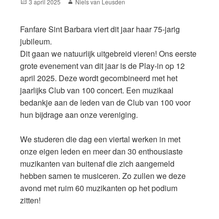
Posted
Author
3 april 2025
Niels van Leusden
on
Fanfare Sint Barbara viert dit jaar haar 75-jarig
jubileum.
Dit gaan we natuurlijk uitgebreid vieren! Ons eerste
grote evenement van dit jaar is de Play-in op 12
april 2025. Deze wordt gecombineerd met het
jaarlijks Club van 100 concert. Een muzikaal
bedankje aan de leden van de Club van 100 voor
hun bijdrage aan onze vereniging.
We studeren die dag een viertal werken in met
onze eigen leden en meer dan 30 enthousiaste
muzikanten van buitenaf die zich aangemeld
hebben samen te musiceren. Zo zullen we deze
avond met ruim 60 muzikanten op het podium
zitten!