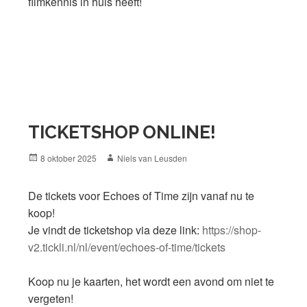
filmkennis in huis heeft!
TICKETSHOP ONLINE!
Posted
Author
8 oktober 2025
Niels van Leusden
on
De tickets voor Echoes of Time zijn vanaf nu te
koop!
Je vindt de ticketshop via deze link:
https://shop-
v2.tickli.nl/nl/event/echoes-of-time/tickets
Koop nu je kaarten, het wordt een avond om niet te
vergeten!