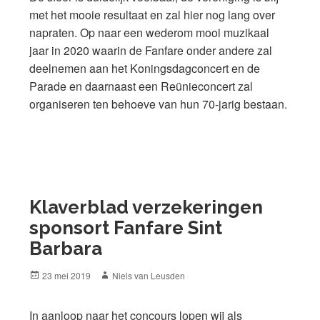
met het mooie resultaat en zal hier nog lang over
napraten. Op naar een wederom mooi muzikaal
jaar in 2020 waarin de Fanfare onder andere zal
deelnemen aan het Koningsdagconcert en de
Parade en daarnaast een Reünieconcert zal
organiseren ten behoeve van hun 70-jarig bestaan.
Klaverblad verzekeringen
sponsort Fanfare Sint
Barbara
Posted
Author
23 mei 2019
Niels van Leusden
on
In aanloop naar het concours lopen wij als