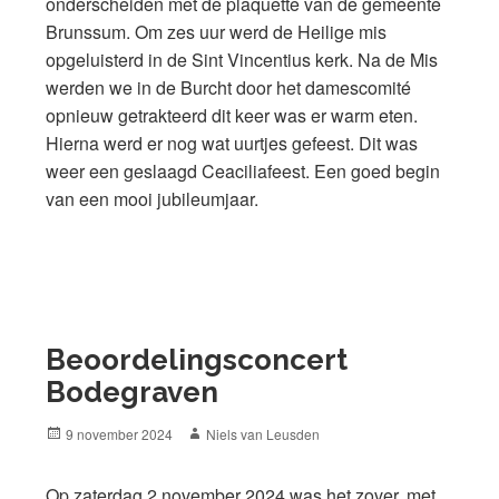
onderscheiden met de plaquette van de gemeente
Brunssum. Om zes uur werd de Heilige mis
opgeluisterd in de Sint Vincentius kerk. Na de Mis
werden we in de Burcht door het damescomité
opnieuw getrakteerd dit keer was er warm eten.
Hierna werd er nog wat uurtjes gefeest. Dit was
weer een geslaagd Ceaciliafeest. Een goed begin
van een mooi jubileumjaar.
Beoordelingsconcert
Bodegraven
Posted
Author
9 november 2024
Niels van Leusden
on
Op zaterdag 2 november 2024 was het zover, met