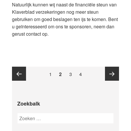
Natuurlijk kunnen wij naast de financiële steun van
Klaverblad verzekeringen nog meer steun
gebruiken om goed beslagen ten ijs te komen. Bent
u geïnteresseerd om ons te sponsoren, neem dan
gerust contact op.
Berichten
Page
PAGE
Page
Page
1
2
3
4
paginering
Previous
Next
Zoekbalk
page
page
Zoeken
naar: